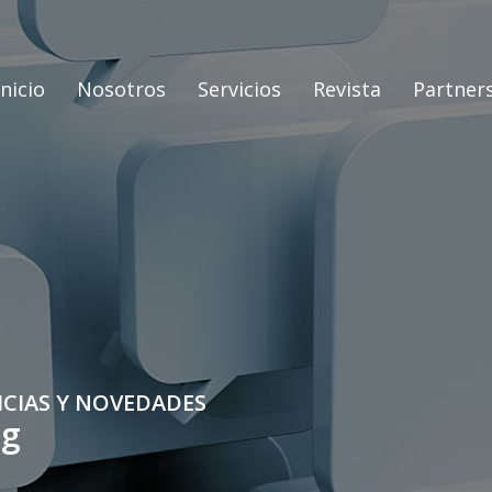
Inicio
Nosotros
Servicios
Revista
Partner
ICIAS Y NOVEDADES
og