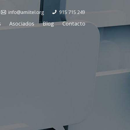
info@amiitel.org
915 715 249
s
Asociados
Blog
Contacto