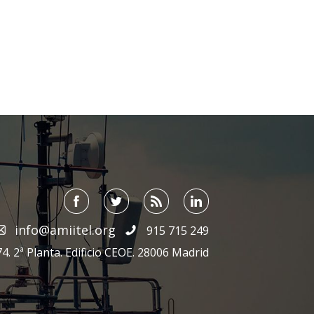
info@amiitel.org
915 715 249
4. 2ª Planta. Edificio CEOE. 28006 Madrid