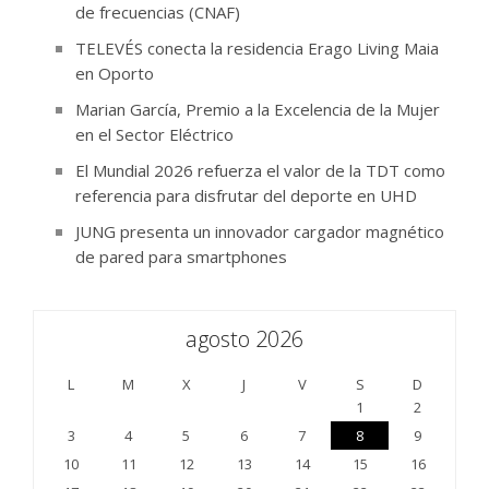
de frecuencias (CNAF)
TELEVÉS conecta la residencia Erago Living Maia
en Oporto
Marian García, Premio a la Excelencia de la Mujer
en el Sector Eléctrico
El Mundial 2026 refuerza el valor de la TDT como
referencia para disfrutar del deporte en UHD
JUNG presenta un innovador cargador magnético
de pared para smartphones
agosto 2026
L
M
X
J
V
S
D
1
2
3
4
5
6
7
8
9
10
11
12
13
14
15
16