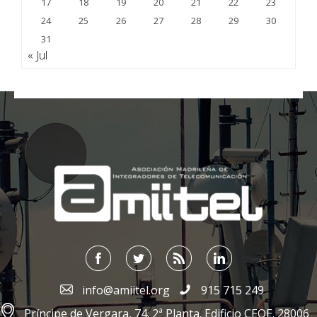
17
18
19
20
21
22
23
24
25
26
27
28
29
30
31
« Jul
;
info@amiitel.org
915 715 249
Príncipe de Vergara, 74. 2ª Planta. Edificio CEOE. 28006