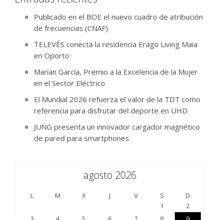
Publicado en el BOE el nuevo cuadro de atribución
de frecuencias (CNAF)
TELEVÉS conecta la residencia Erago Living Maia
en Oporto
Marian García, Premio a la Excelencia de la Mujer
en el Sector Eléctrico
El Mundial 2026 refuerza el valor de la TDT como
referencia para disfrutar del deporte en UHD
JUNG presenta un innovador cargador magnético
de pared para smartphones
agosto 2026
L
M
X
J
V
S
D
1
2
3
4
5
6
7
8
9