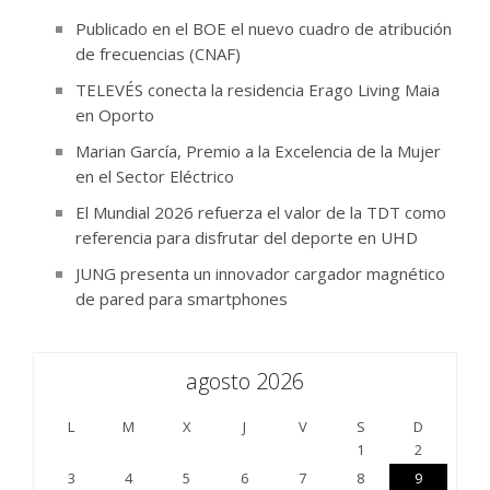
Publicado en el BOE el nuevo cuadro de atribución
de frecuencias (CNAF)
TELEVÉS conecta la residencia Erago Living Maia
en Oporto
Marian García, Premio a la Excelencia de la Mujer
en el Sector Eléctrico
El Mundial 2026 refuerza el valor de la TDT como
referencia para disfrutar del deporte en UHD
JUNG presenta un innovador cargador magnético
de pared para smartphones
agosto 2026
L
M
X
J
V
S
D
1
2
3
4
5
6
7
8
9