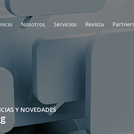
Inicio
Nosotros
Servicios
Revista
Partner
ICIAS Y NOVEDADES
og