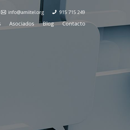
info@amiitel.org
915 715 249
s
Asociados
Blog
Contacto