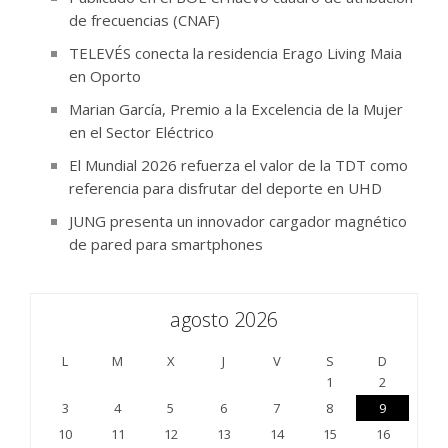
de frecuencias (CNAF)
TELEVÉS conecta la residencia Erago Living Maia
en Oporto
Marian García, Premio a la Excelencia de la Mujer
en el Sector Eléctrico
El Mundial 2026 refuerza el valor de la TDT como
referencia para disfrutar del deporte en UHD
JUNG presenta un innovador cargador magnético
de pared para smartphones
agosto 2026
L
M
X
J
V
S
D
1
2
3
4
5
6
7
8
9
10
11
12
13
14
15
16