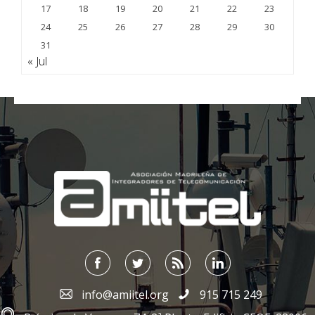
17
18
19
20
21
22
23
24
25
26
27
28
29
30
31
« Jul
;
info@amiitel.org
915 715 249