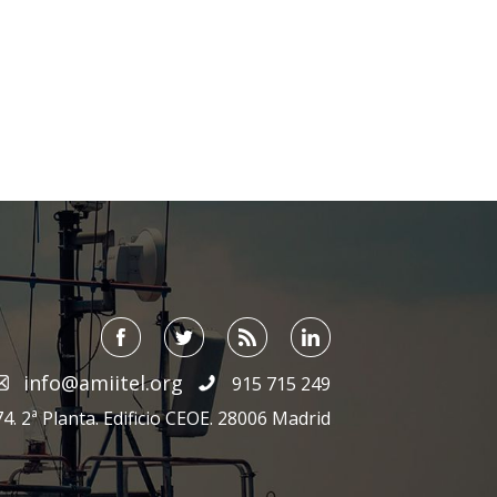
info@amiitel.org
915 715 249
4. 2ª Planta. Edificio CEOE. 28006 Madrid