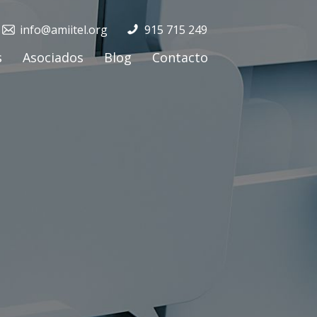
info@amiitel.org
915 715 249
s
Asociados
Blog
Contacto