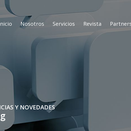
Inicio
Nosotros
Servicios
Revista
Partner
ICIAS Y NOVEDADES
og