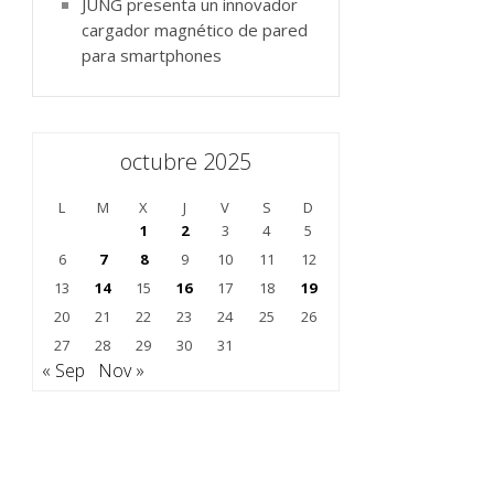
JUNG presenta un innovador
cargador magnético de pared
para smartphones
octubre 2025
L
M
X
J
V
S
D
1
2
3
4
5
6
7
8
9
10
11
12
13
14
15
16
17
18
19
20
21
22
23
24
25
26
27
28
29
30
31
« Sep
Nov »