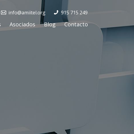
info@amiitel.org
915 715 249
s
Asociados
Blog
Contacto