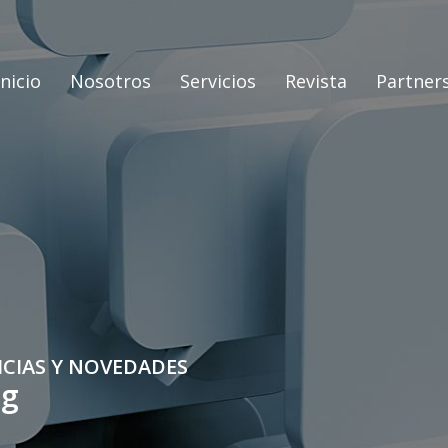
Inicio
Nosotros
Servicios
Revista
Partner
ICIAS Y NOVEDADES
og