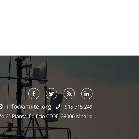
info@amiitel.org
915 715 249
4. 2ª Planta. Edificio CEOE. 28006 Madrid