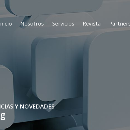
Inicio
Nosotros
Servicios
Revista
Partner
ICIAS Y NOVEDADES
og