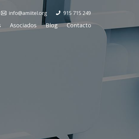
info@amiitel.org
915 715 249
s
Asociados
Blog
Contacto