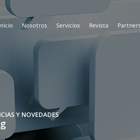
Inicio
Nosotros
Servicios
Revista
Partner
ICIAS Y NOVEDADES
og