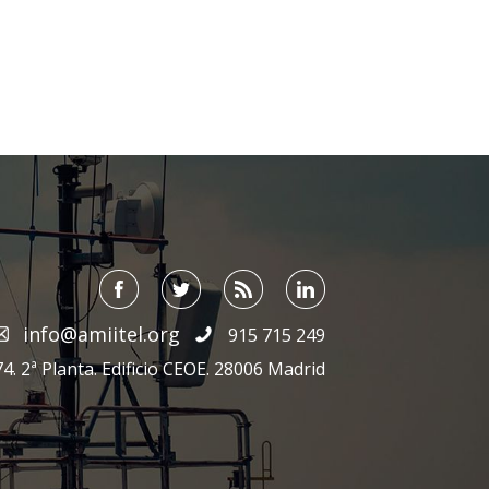
info@amiitel.org
915 715 249
4. 2ª Planta. Edificio CEOE. 28006 Madrid