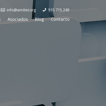
info@amiitel.org
915 715 249
s
Asociados
Blog
Contacto