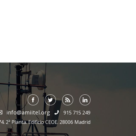
info@amiitel.org
915 715 249
4. 2ª Planta. Edificio CEOE. 28006 Madrid