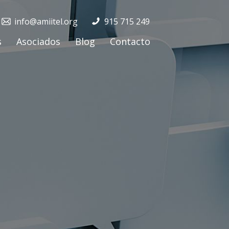
info@amiitel.org
915 715 249
s
Asociados
Blog
Contacto