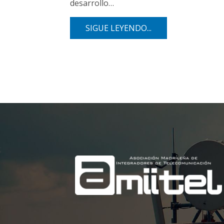
desarrollo…
SIGUE LEYENDO...
;