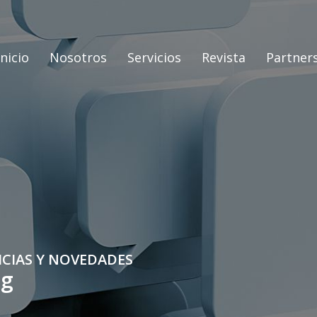
Inicio
Nosotros
Servicios
Revista
Partner
ICIAS Y NOVEDADES
og