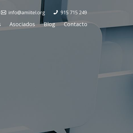
info@amiitel.org
915 715 249
s
Asociados
Blog
Contacto