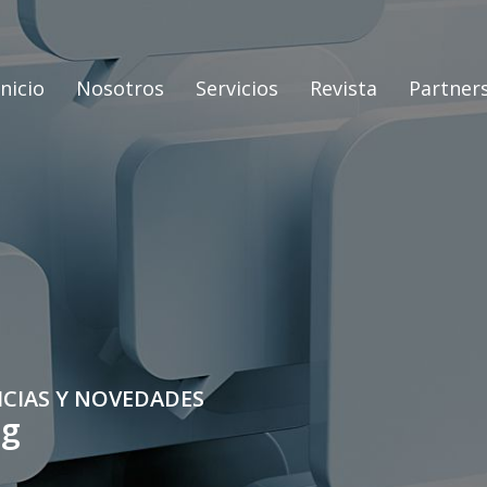
Inicio
Nosotros
Servicios
Revista
Partner
ICIAS Y NOVEDADES
og