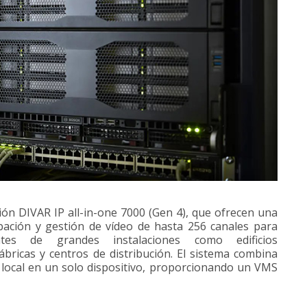
ón DIVAR IP all-in-one 7000 (Gen 4), que ofrecen una
bación y gestión de vídeo de hasta 256 canales para
ntes de grandes instalaciones como edificios
ábricas y centros de distribución. El sistema combina
 local en un solo dispositivo, proporcionando un VMS