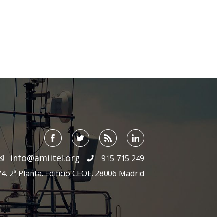
info@amiitel.org
915 715 249
4. 2ª Planta. Edificio CEOE. 28006 Madrid