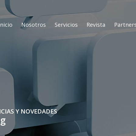
Inicio
Nosotros
Servicios
Revista
Partner
ICIAS Y NOVEDADES
og