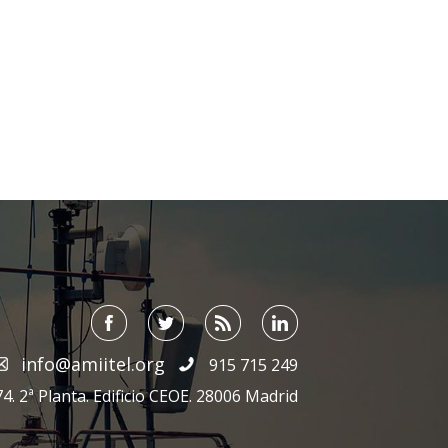
info@amiitel.org
915 715 249
4. 2ª Planta. Edificio CEOE. 28006 Madrid