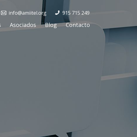
info@amiitel.org
915 715 249
s
Asociados
Blog
Contacto