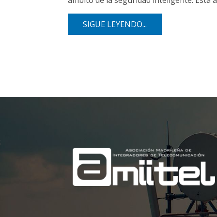
ámbito de la seguridad inteligente. Esta
SIGUE LEYENDO...
;