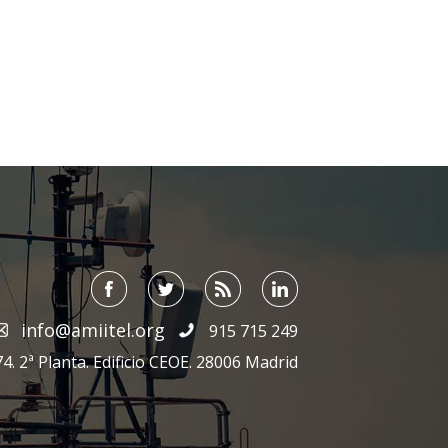
info@amiitel.org
915 715 249
4. 2ª Planta. Edificio CEOE. 28006 Madrid