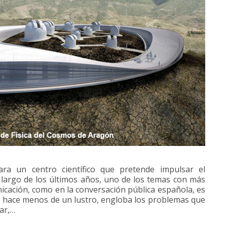
ra un centro científico que pretende impulsar el
 largo de los últimos años, uno de los temas con más
cación, como en la conversación pública española, es
o hace menos de un lustro, engloba los problemas que
lar,…