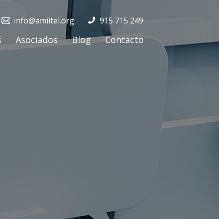
info@amiitel.org
915 715 249
s
Asociados
Blog
Contacto