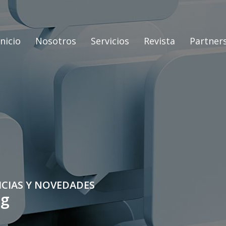
Inicio
Nosotros
Servicios
Revista
Partner
ICIAS Y NOVEDADES
og