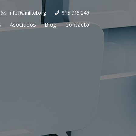
info@amiitel.org
915 715 249
s
Asociados
Blog
Contacto