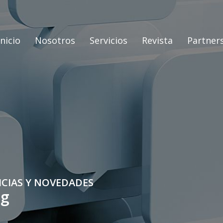
Inicio
Nosotros
Servicios
Revista
Partner
ICIAS Y NOVEDADES
og