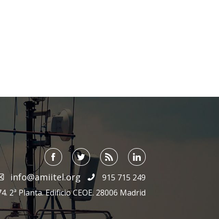
info@amiitel.org
915 715 249
4. 2ª Planta. Edificio CEOE. 28006 Madrid