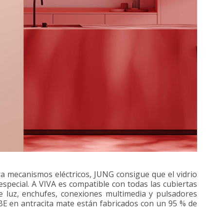
a mecanismos eléctricos, JUNG consigue que el vidrio
special. A VIVA es compatible con todas las cubiertas
de luz, enchufes, conexiones multimedia y pulsadores
BE en antracita mate están fabricados con un 95 % de